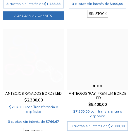
3
cuotas sin interés de
$1.733,33
3
cuotas sin interés de
$400,00
SIN STOCK
ANTEOJOS RAYADOS BORDE LED
ANTEOJOS 'RAY' PREMIUM BORDE
LED
$2.300,00
$8.400,00
$2.070,00
con
Transferencia o
$7.560,00
con
Transferencia o
depósito
depósito
3
cuotas sin interés de
$766,67
3
cuotas sin interés de
$2.800,00