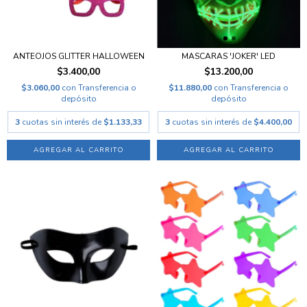
ANTEOJOS GLITTER HALLOWEEN
MASCARAS 'JOKER' LED
$3.400,00
$13.200,00
$3.060,00
con
Transferencia o
$11.880,00
con
Transferencia o
depósito
depósito
3
cuotas sin interés de
$1.133,33
3
cuotas sin interés de
$4.400,00