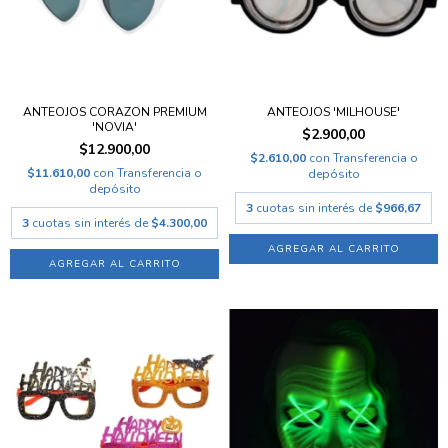
ANTEOJOS CORAZON PREMIUM
ANTEOJOS 'MILHOUSE'
'NOVIA'
$2.900,00
$12.900,00
$2.610,00
con
Transferencia o
$11.610,00
con
Transferencia o
depósito
depósito
3
cuotas sin interés de
$966,67
3
cuotas sin interés de
$4.300,00