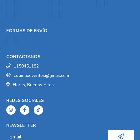
FORMAS DE ENVÍO
CONTACTANOS
1150451182
cotimaxeventos@gmail.com
Flores, Buenos Aires
REDES SOCIALES
NEWSLETTER