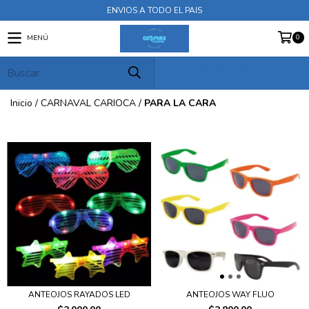
ENVIOS A TODO EL PAIS
0
MENÚ
PRODUCTOS
Inicio
/
CARNAVAL CARIOCA
/
PARA LA CARA
ANTEOJOS RAYADOS LED
ANTEOJOS WAY FLUO